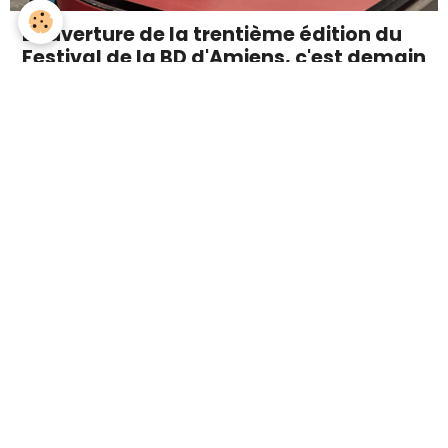
L'ouverture de la trentième édition du
Festival de la BD d'Amiens, c'est demain
!
Le 05/06/2026
Tic tac... Nous voilà à quelques heures de
l'ouverture du
festival de la BD d'Amiens
,
installé à la Halle Freyssinet, qui fêtera ses 30
ans. Sous l'égide d'invités d'honneur de renom
comme l'Américaine Emil Ferris et le Japonais
Hiro Mashima, la 30e édition promet une
programmation exceptionnelle. Cap sur les
rendez-vous incontournables de cette édition
2026.
Lire la suite