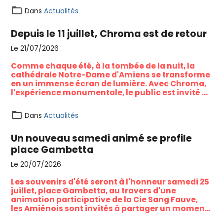
Dans
Actualités
Depuis le 11 juillet, Chroma est de retour
Le 21/07/2026
Comme chaque été, à la tombée de la nuit, la
cathédrale Notre-Dame d'Amiens se transforme
en un immense écran de lumière. Avec Chroma,
l'expérience monumentale, le public est invité à
redécouvrir l'un des plus beaux joyaux du
patrimoine amiénois à travers un spectacle
Dans
Actualités
gratuit mêlant histoire, couleurs et projections
monumentales.
Un nouveau samedi animé se profile
place Gambetta
Le 20/07/2026
Les souvenirs d'été seront à l'honneur samedi 25
juillet, place Gambetta, au travers d'une
animation participative de la Cie Sang Fauve,
les Amiénois sont invités à partager un moment
marquant de leurs vacances, contribuant ainsi