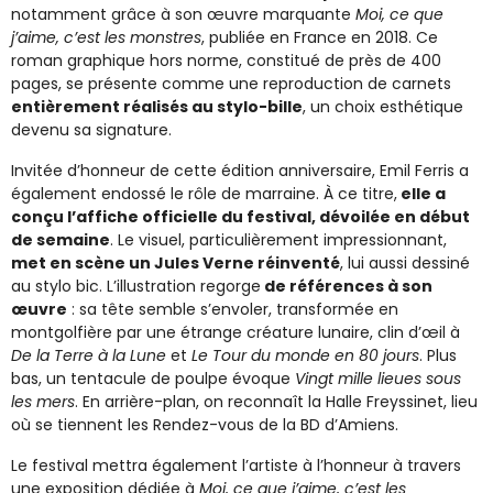
notamment grâce à son œuvre marquante
Moi, ce que
j’aime, c’est les monstres
, publiée en France en 2018. Ce
roman graphique hors norme, constitué de près de 400
pages, se présente comme une reproduction de carnets
entièrement réalisés au stylo-bille
, un choix esthétique
devenu sa signature.
Invitée d’honneur de cette édition anniversaire, Emil Ferris a
également endossé le rôle de marraine. À ce titre,
elle a
conçu l’affiche officielle du festival, dévoilée en début
de semaine
. Le visuel, particulièrement impressionnant,
met en scène un Jules Verne réinventé
, lui aussi dessiné
au stylo bic. L’illustration regorge
de références à son
œuvre
: sa tête semble s’envoler, transformée en
montgolfière par une étrange créature lunaire, clin d’œil à
De la Terre à la Lune
et
Le Tour du monde en 80 jours
. Plus
bas, un tentacule de poulpe évoque
Vingt mille lieues sous
les mers
. En arrière-plan, on reconnaît la Halle Freyssinet, lieu
où se tiennent les Rendez-vous de la BD d’Amiens.
Le festival mettra également l’artiste à l’honneur à travers
une exposition dédiée à
Moi, ce que j’aime, c’est les