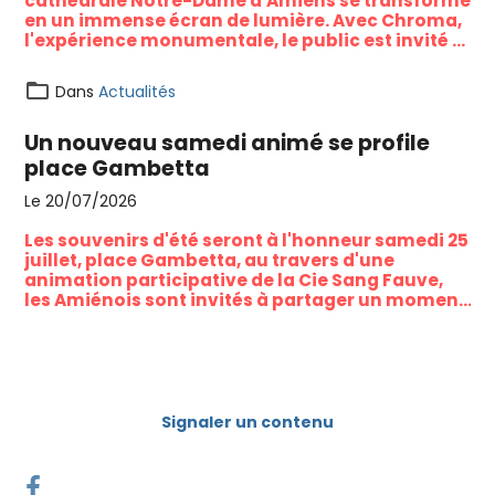
cathédrale Notre-Dame d'Amiens se transforme
en un immense écran de lumière. Avec Chroma,
l'expérience monumentale, le public est invité à
redécouvrir l'un des plus beaux joyaux du
patrimoine amiénois à travers un spectacle
Dans
Actualités
gratuit mêlant histoire, couleurs et projections
monumentales.
Un nouveau samedi animé se profile
place Gambetta
Le 20/07/2026
Les souvenirs d'été seront à l'honneur samedi 25
juillet, place Gambetta, au travers d'une
animation participative de la Cie Sang Fauve,
les Amiénois sont invités à partager un moment
marquant de leurs vacances, contribuant ainsi
à la création d'une mémoire collective.
Signaler un contenu