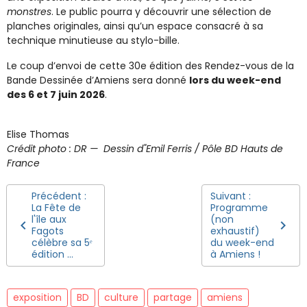
monstres
. Le public pourra y découvrir une sélection de
planches originales, ainsi qu’un espace consacré à sa
technique minutieuse au stylo-bille.
Le coup d’envoi de cette 30e édition des Rendez-vous de la
Bande Dessinée d’Amiens sera donné
lors du week-end
des 6 et 7 juin 2026
.
Elise Thomas
Crédit photo : DR — Dessin d"Emil Ferris / Pôle BD Hauts de
France
Précédent :
Suivant :
La Fête de
Programme
l'île aux
(non
Fagots
exhaustif)
célèbre sa 5ᵉ
du week-end
édition ...
à Amiens !
exposition
BD
culture
partage
amiens