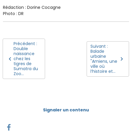
Rédaction : Dorine Cocagne
Photo : DR
Précédent :
Suivant :
Double
Balade
naissance
urbaine
chez les
"Amiens, une
tigres de
ville où
Sumatra du
l’histoire et...
Zoo...
Signaler un contenu