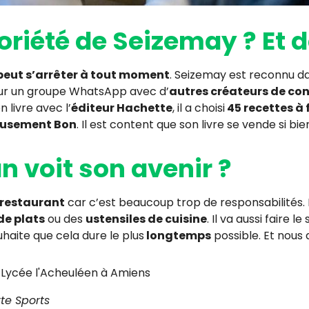
oriété de Seizemay ? Et d
peut s’arrêter à tout moment
. Seizemay est reconnu dans
 sur un groupe WhatsApp avec d’
autres créateurs de co
n livre avec l’
éditeur Hachette
, il a choisi
45 recettes à 
ieusement Bon
. Il est content que son livre se vende si bie
voit son avenir ?
 restaurant
car c’est beaucoup trop de responsabilités. I
de plats
ou des
ustensiles de cuisine
. Il va aussi faire l
ouhaite que cela dure le plus
longtemps
possible. Et nous a
 Lycée l'Acheuléen à Amiens
te Sports