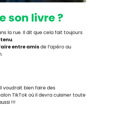
e son livre ?
 la rue. Il dit que cela fait toujours
ntenu
.
faire entre amis
de l’apéro au
n.
l voudrait bien faire des
e salon TikTok où il devra cuisiner toute
ussi !!!