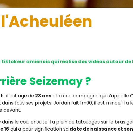
 l'Acheuléen
tiktokeur amiénois qui réalise des vidéos autour de l
rrière Seizemay ?
ot
: il est âgé de
23 ans
et a une compagne qui s’appelle Cél
 dans tous ses projets. Jordan fait 1m90, il est mince, il a 
e devant.
s le cou, ensuite il a plein de tatouages sur le bras gau
le 16
qui a pour signification sa
date de naissance et son