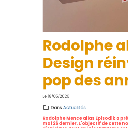
Rodolphe al
Design réin
pop des an
Le 18/05/2026
Dans
Actualités
Rodolphe Mence alias Episodik a prés
mai 26 dernier. L'objectif de cette n