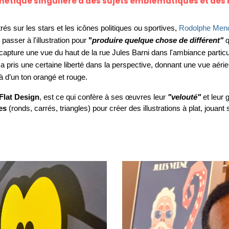
thétique singulière à des sujets emblématiques et des 
és sur les stars et les icônes politiques ou sportives, 
Rodolphe Men
e passer à l'illustration pour 
"
produire quelque chose de différent"
q
e, capture une vue du haut de la rue Jules Barni dans l'ambiance particu
e a pris une certaine liberté dans la perspective, donnant une vue aérie
à d’un ton orangé et rouge. 
Flat Design
, est ce qui confère à ses œuvres leur 
"velouté"
et leur 
es
 (ronds, carrés, triangles) pour créer des illustrations à plat, jouant