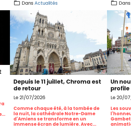
Dans
Actualités
Dans
t
Depuis le 11 juillet, Chroma est
Un nou
de retour
profil
Le 21/07/2026
Le 20/0
ra
Comme chaque été, à la tombée de
Les souv
la nuit, la cathédrale Notre-Dame
l'honneu
et
d'Amiens se transforme en un
Gambett
immense écran de lumière. Avec
animatio
.
Chroma, l'expérience monumentale,
Sang Fau