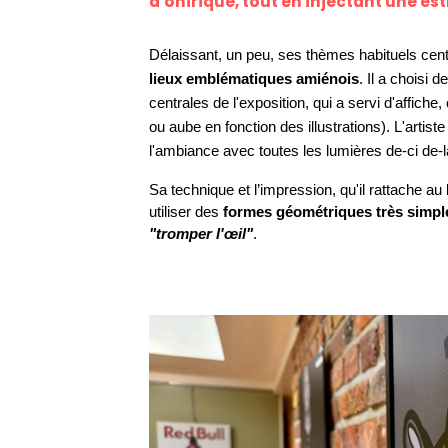
d'onirique, tout en injectant une es
Délaissant, un peu, ses thèmes habituels centr
lieux emblématiques amiénois
. Il a choisi d
centrales de l'exposition, qui a servi d'affich
ou aube en fonction des illustrations). L'artist
l'ambiance avec toutes les lumières de-ci de-l
Sa technique et l’impression, qu'il rattache au 
utiliser des 
formes géométriques très simpl
"tromper l'œil"
.