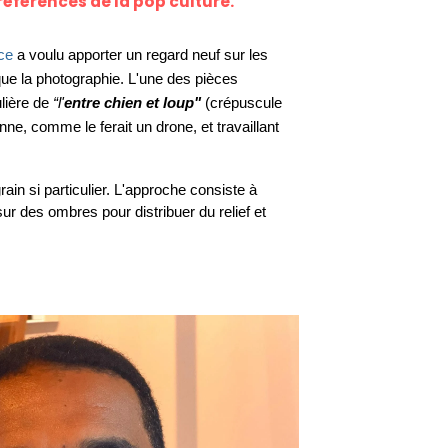
références de la pop culture.
ce
 a voulu apporter un regard neuf sur les 
ue la photographie. L'une des pièces 
lière de
 “l'
entre chien et loup"
 (crépuscule 
nne, comme le ferait un drone, et travaillant 
grain si particulier. L'approche consiste à 
 sur des ombres pour distribuer du relief et