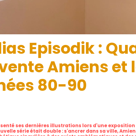
ias Episodik : Qua
vente Amiens et 
nées 80-90
enté ses dernières illustrations lors d'une exposition 
ouvelle série était double : s'ancrer dans sa ville, Am