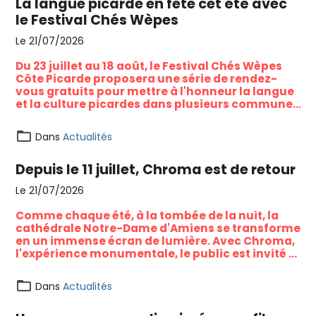
La langue picarde en fête cet été avec
le Festival Chés Wèpes
Le 21/07/2026
Du 23 juillet au 18 août, le Festival Chés Wèpes
Côte Picarde proposera une série de rendez-
vous gratuits pour mettre à l'honneur la langue
et la culture picardes dans plusieurs communes
du littoral et du Vimeu.
Dans
Actualités
Depuis le 11 juillet, Chroma est de retour
Le 21/07/2026
Comme chaque été, à la tombée de la nuit, la
cathédrale Notre-Dame d'Amiens se transforme
en un immense écran de lumière. Avec Chroma,
l'expérience monumentale, le public est invité à
redécouvrir l'un des plus beaux joyaux du
patrimoine amiénois à travers un spectacle
Dans
Actualités
gratuit mêlant histoire, couleurs et projections
monumentales.