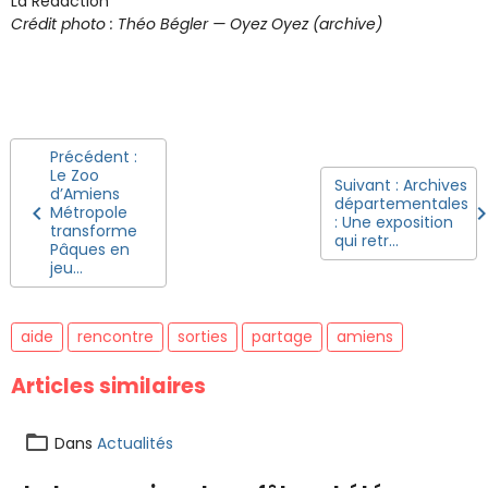
La Rédaction
Crédit photo : Théo Bégler — Oyez Oyez (archive)
Précédent :
Le Zoo
Suivant : Archives
d’Amiens
départementales
Métropole
: Une exposition
transforme
qui retr...
Pâques en
jeu...
aide
rencontre
sorties
partage
amiens
Articles similaires
Dans
Actualités