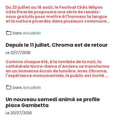
Du 23 juillet au 18 août, le Festival Chés Wèpes
Côte Picarde proposera une série de rendez-
vous gratuits pour mettre à l'honneur la langue
et la culture picardes dans plusieurs communes
du littoral et du Vimeu.
Dans
Actualités
Depuis le 11 juillet, Chroma est de retour
Le 21/07/2026
Comme chaque été, à la tombée de la nuit, la
cathédrale Notre-Dame d'Amiens se transforme
en un immense écran de lumière. Avec Chroma,
l'expérience monumentale, le public est invité à
redécouvrir l'un des plus beaux joyaux du
patrimoine amiénois à travers un spectacle
Dans
Actualités
gratuit mêlant histoire, couleurs et projections
monumentales.
Un nouveau samedi animé se profile
place Gambetta
Le 20/07/2026