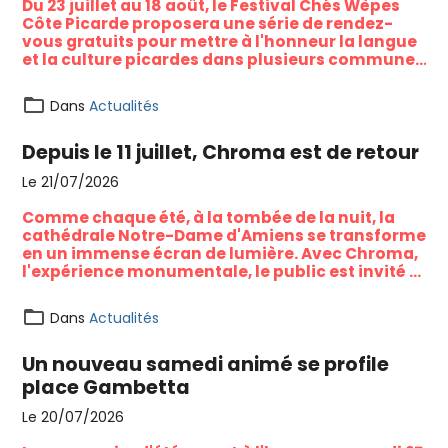
Du 23 juillet au 18 août, le Festival Chés Wèpes
Côte Picarde proposera une série de rendez-
vous gratuits pour mettre à l'honneur la langue
et la culture picardes dans plusieurs communes
du littoral et du Vimeu.
Dans
Actualités
Depuis le 11 juillet, Chroma est de retour
Le 21/07/2026
Comme chaque été, à la tombée de la nuit, la
cathédrale Notre-Dame d'Amiens se transforme
en un immense écran de lumière. Avec Chroma,
l'expérience monumentale, le public est invité à
redécouvrir l'un des plus beaux joyaux du
patrimoine amiénois à travers un spectacle
Dans
Actualités
gratuit mêlant histoire, couleurs et projections
monumentales.
Un nouveau samedi animé se profile
place Gambetta
Le 20/07/2026